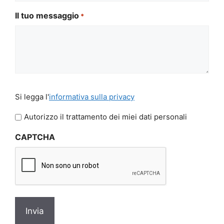
Il tuo messaggio
*
Si
Si legga l'
informativa sulla privacy
legga
l'informativa
Autorizzo il trattamento dei miei dati personali
sulla
CAPTCHA
privacy