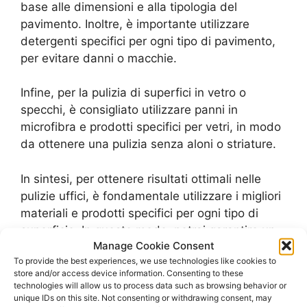
base alle dimensioni e alla tipologia del
pavimento. Inoltre, è importante utilizzare
detergenti specifici per ogni tipo di pavimento,
per evitare danni o macchie.
Infine, per la pulizia di superfici in vetro o
specchi, è consigliato utilizzare panni in
microfibra e prodotti specifici per vetri, in modo
da ottenere una pulizia senza aloni o striature.
In sintesi, per ottenere risultati ottimali nelle
pulizie uffici, è fondamentale utilizzare i migliori
materiali e prodotti specifici per ogni tipo di
superficie. In questo modo, potrai garantire un
Manage Cookie Consent
ambiente di lavoro pulito e igienizzato per i tuoi
To provide the best experiences, we use technologies like cookies to
dipendenti e clienti.
store and/or access device information. Consenting to these
technologies will allow us to process data such as browsing behavior or
unique IDs on this site. Not consenting or withdrawing consent, may
Il Personale delle Pulizie Uffici: