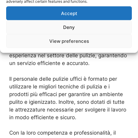
adversely affect certain features and functions.
Qualità e Competenze
Accept
Il personale delle pulizie uffici è fondamentale
Deny
per garantire un servizio di pulizia professionale
e di alta qualità per i tuoi uffici. Ogni membro
View preferences
del team è altamente qualificato e ha una vasta
esperienza nel settore delle pulizie, garantendo
un servizio efficiente e accurato.
Il personale delle pulizie uffici è formato per
utilizzare le migliori tecniche di pulizia e i
prodotti più efficaci per garantire un ambiente
pulito e igienizzato. Inoltre, sono dotati di tutte
le attrezzature necessarie per svolgere il lavoro
in modo efficiente e sicuro.
Con la loro competenza e professionalità, il