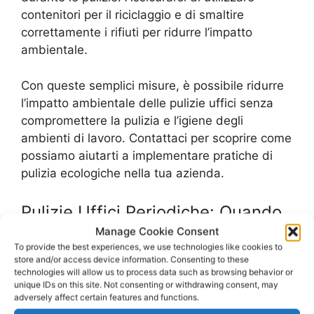
contenitori per il riciclaggio e di smaltire
correttamente i rifiuti per ridurre l’impatto
ambientale.
Con queste semplici misure, è possibile ridurre
l’impatto ambientale delle pulizie uffici senza
compromettere la pulizia e l’igiene degli
ambienti di lavoro. Contattaci per scoprire come
possiamo aiutarti a implementare pratiche di
pulizia ecologiche nella tua azienda.
Pulizie Uffici Periodiche: Quando
Manage Cookie Consent
e Come Effettuarle
To provide the best experiences, we use technologies like cookies to
store and/or access device information. Consenting to these
Per mantenere gli uffici puliti e igienizzati, è
technologies will allow us to process data such as browsing behavior or
unique IDs on this site. Not consenting or withdrawing consent, may
importante effettuare pulizie periodiche in modo
adversely affect certain features and functions.
regolare. Questo non solo garantisce un