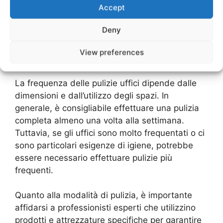
Accept
ambiente di lavoro sano e sicuro per i
dipendenti, ma anche un’immagine
Deny
professionale per l’azienda. Ma quando è il
momento giusto per effettuare queste pulizie e
View preferences
come dovrebbero essere fatte?
La frequenza delle pulizie uffici dipende dalle
dimensioni e dall’utilizzo degli spazi. In
generale, è consigliabile effettuare una pulizia
completa almeno una volta alla settimana.
Tuttavia, se gli uffici sono molto frequentati o ci
sono particolari esigenze di igiene, potrebbe
essere necessario effettuare pulizie più
frequenti.
Quanto alla modalità di pulizia, è importante
affidarsi a professionisti esperti che utilizzino
prodotti e attrezzature specifiche per garantire