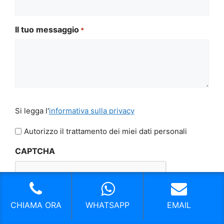
Il tuo messaggio
*
Si
Si legga l'
informativa sulla privacy
legga
l'informativa
Autorizzo il trattamento dei miei dati personali
sulla
CAPTCHA
privacy
CHIAMA ORA
WHATSAPP
EMAIL