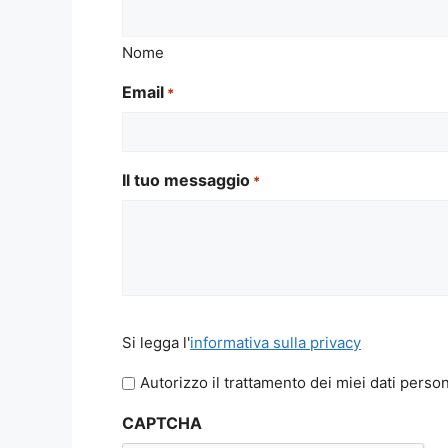
Nome
Email
*
Il tuo messaggio
*
Si
Si legga l'
informativa sulla privacy
legga
l'informativa
Autorizzo il trattamento dei miei dati person
sulla
CAPTCHA
privacy