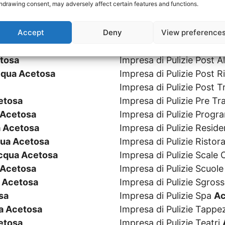
hdrawing consent, may adversely affect certain features and functions.
osa
Impresa di Pulizie Parch
a Acetosa
Impresa di Pulizie Parchi
Accept
Deny
View preference
etosa
Impresa di Pulizie Persi
Acetosa
Impresa di Pulizie Piscin
tosa
Impresa di Pulizie Post 
qua Acetosa
Impresa di Pulizie Post R
Impresa di Pulizie Post 
etosa
Impresa di Pulizie Pre T
 Acetosa
Impresa di Pulizie Prog
 Acetosa
Impresa di Pulizie Resid
ua Acetosa
Impresa di Pulizie Ristor
cqua Acetosa
Impresa di Pulizie Scal
 Acetosa
Impresa di Pulizie Scuol
 Acetosa
Impresa di Pulizie Sgros
sa
Impresa di Pulizie Spa
Ac
a Acetosa
Impresa di Pulizie Tappe
etosa
Impresa di Pulizie Teatri