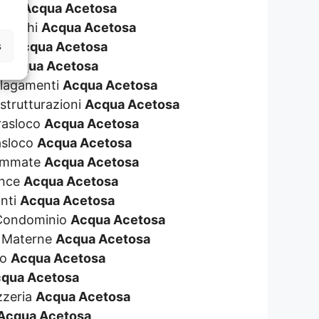
eggi
Acqua Acetosa
 Giochi
Acqua Acetosa
s
ane
Acqua Acetosa
a
Acqua Acetosa
Allagamenti
Acqua Acetosa
istrutturazioni
Acqua Acetosa
Trasloco
Acqua Acetosa
rasloco
Acqua Acetosa
rammate
Acqua Acetosa
ence
Acqua Acetosa
anti
Acqua Acetosa
e Condominio
Acqua Acetosa
e Materne
Acqua Acetosa
so
Acqua Acetosa
qua Acetosa
zzeria
Acqua Acetosa
Acqua Acetosa