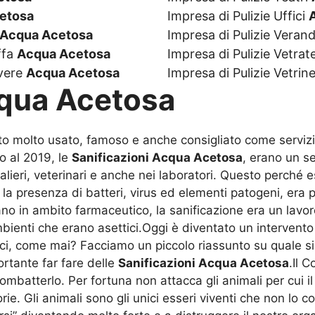
etosa
Impresa di Pulizie Uffici
Acqua Acetosa
Impresa di Pulizie Veran
ffa
Acqua Acetosa
Impresa di Pulizie Vetrat
lvere
Acqua Acetosa
Impresa di Pulizie Vetrin
cqua Acetosa
ato molto usato, famoso e anche consigliato come servizi
no al 2019, le
Sanificazioni Acqua Acetosa
, erano un se
alieri, veterinari e anche nei laboratori. Questo perché 
a presenza di batteri, virus ed elementi patogeni, era p
no in ambito farmaceutico, la sanificazione era un lavoro
ienti che erano asettici.Oggi è diventato un intervento 
ci, come mai? Facciamo un piccolo riassunto su quale sia
ortante far fare delle
Sanificazioni Acqua Acetosa
.Il C
ombatterlo. Per fortuna non attacca gli animali per cui i
rie. Gli animali sono gli unici esseri viventi che non lo