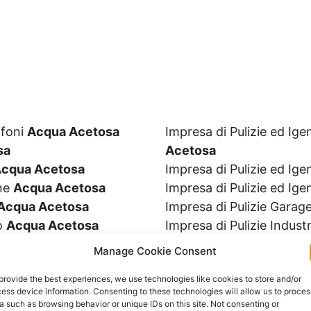
ifoni
Acqua Acetosa
Impresa di Pulizie ed I
sa
Acetosa
cqua Acetosa
Impresa di Pulizie ed Ig
ine
Acqua Acetosa
Impresa di Pulizie ed Ige
Acqua Acetosa
Impresa di Pulizie Garag
io
Acqua Acetosa
Impresa di Pulizie Industr
Alimentari
Acqua
Impresa di Pulizie Magaz
Manage Cookie Consent
Impresa di Pulizie Occas
provide the best experiences, we use technologies like cookies to store and/or
osa
Impresa di Pulizie Osped
ess device information. Consenting to these technologies will allow us to proces
etosa
Impresa di Pulizie Palest
a such as browsing behavior or unique IDs on this site. Not consenting or