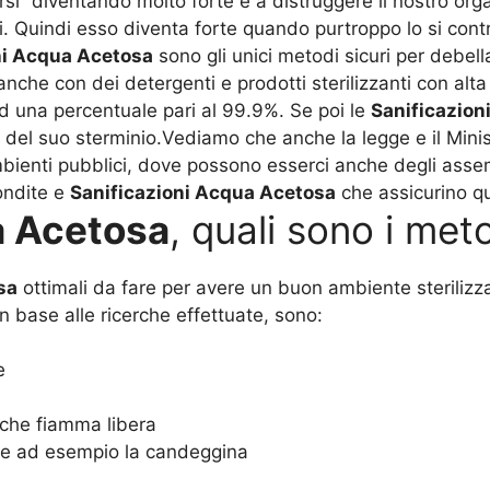
rsi” diventando molto forte e a distruggere il nostro or
ori. Quindi esso diventa forte quando purtroppo lo si con
ni Acqua Acetosa
sono gli unici metodi sicuri per debellar
che con dei detergenti e prodotti sterilizzanti con alta 
 ad una percentuale pari al 99.9%. Se poi le
Sanificazion
 del suo sterminio.Vediamo che anche la legge e il Minis
mbienti pubblici, dove possono esserci anche degli asse
ondite e
Sanificazioni Acqua Acetosa
che assicurino qu
a Acetosa
, quali sono i meto
sa
ottimali da fare per avere un buon ambiente sterilizz
in base alle ricerche effettuate, sono:
e
che fiamma libera
ome ad esempio la candeggina