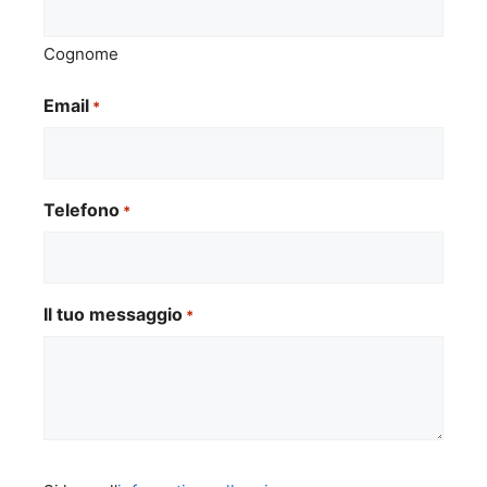
Cognome
Email
*
Telefono
*
Il tuo messaggio
*
Si