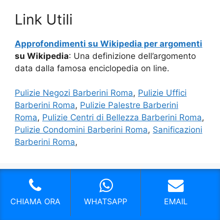
Link Utili
Approfondimenti su Wikipedia per argomenti
su Wikipedia
: Una definizione dell’argomento
data dalla famosa enciclopedia on line.
Pulizie Negozi Barberini Roma
,
Pulizie Uffici
Barberini Roma
,
Pulizie Palestre Barberini
Roma
,
Pulizie Centri di Bellezza Barberini Roma
,
Pulizie Condomini Barberini Roma
,
Sanificazioni
Barberini Roma
,
I nostri servizi in Provincia di Roma
CHIAMA ORA
WHATSAPP
EMAIL