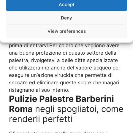
limitare, ma non ad annullare del tutto il
Accept
problema.Un consiglio è quello di valutare
sempre le
Pulizie Palestre Barberini Roma
Deny
effettuate, la pulizia che è presente nelle docce
e nei piatti doccia, ma anche a bagnare molto
View preferences
attentamente la pavimentazione della doccia
prima di entrarvi.Per coloro che vogliono avere
una buona protezione di questo settore della
palestra, rivolgetevi a delle ditte specializzate
che utilizzeranno anche del vapore acqueo per
eseguire un’azione virucida che permette di
seccare ed eliminare queste spore che magari
ristagnano al suo interno.
Pulizie Palestre Barberini
Roma
negli spogliatoi, come
renderli perfetti