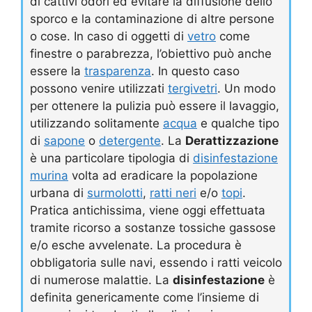
di cattivi odori ed evitare la diffusione dello
sporco e la contaminazione di altre persone
o cose. In caso di oggetti di
vetro
come
finestre o parabrezza, l’obiettivo può anche
essere la
trasparenza
. In questo caso
possono venire utilizzati
tergivetri
. Un modo
per ottenere la pulizia può essere il lavaggio,
utilizzando solitamente
acqua
e qualche tipo
di
sapone
o
detergente
. La
Derattizzazione
è una particolare tipologia di
disinfestazione
murina
volta ad eradicare la popolazione
urbana di
surmolotti
,
ratti neri
e/o
topi
.
Pratica antichissima, viene oggi effettuata
tramite ricorso a sostanze tossiche gassose
e/o esche avvelenate. La procedura è
obbligatoria sulle navi, essendo i ratti veicolo
di numerose malattie. La
disinfestazione
è
definita genericamente come l’insieme di