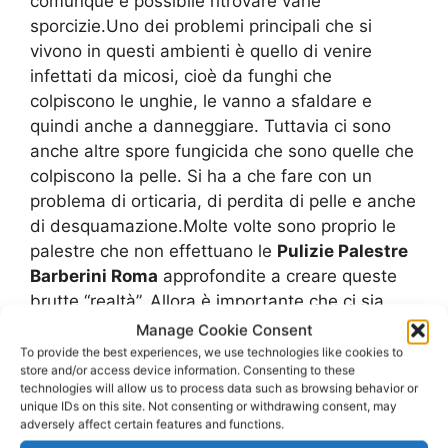
comunque è possibile ritrovare varie
sporcizie.Uno dei problemi principali che si
vivono in questi ambienti è quello di venire
infettati da micosi, cioè da funghi che
colpiscono le unghie, le vanno a sfaldare e
quindi anche a danneggiare. Tuttavia ci sono
anche altre spore fungicida che sono quelle che
colpiscono la pelle. Si ha a che fare con un
problema di orticaria, di perdita di pelle e anche
di desquamazione.Molte volte sono proprio le
palestre che non effettuano le
Pulizie Palestre
Barberini Roma
approfondite a creare queste
brutte “realtà”. Allora è importante che ci sia
un’attenzione da parte di coloro che si
Manage Cookie Consent
occupano delle
Pulizie Palestre Barberini
To provide the best experiences, we use technologies like cookies to
store and/or access device information. Consenting to these
Roma
. Per limitare anche queste carenze molti
technologies will allow us to process data such as browsing behavior or
utenti utilizzano le famose pattine, ciabatte o
unique IDs on this site. Not consenting or withdrawing consent, may
pantofole da doccia, ma che comunque vanno a
adversely affect certain features and functions.