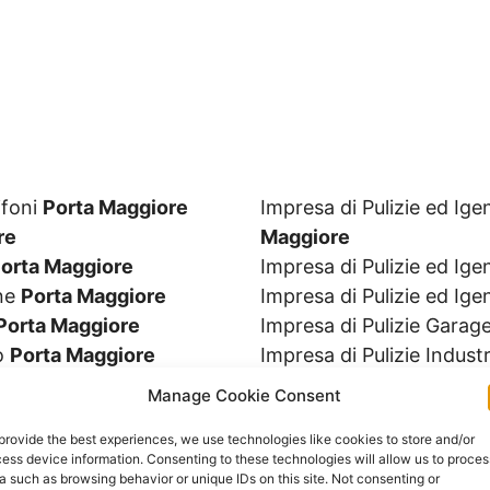
ifoni
Porta Maggiore
Impresa di Pulizie ed I
re
Maggiore
orta Maggiore
Impresa di Pulizie ed Ig
ine
Porta Maggiore
Impresa di Pulizie ed Ige
Porta Maggiore
Impresa di Pulizie Garag
io
Porta Maggiore
Impresa di Pulizie Industr
Alimentari
Porta
Impresa di Pulizie Magaz
Manage Cookie Consent
Impresa di Pulizie Occas
provide the best experiences, we use technologies like cookies to store and/or
iore
Impresa di Pulizie Osped
ess device information. Consenting to these technologies will allow us to proces
giore
Impresa di Pulizie Palest
a such as browsing behavior or unique IDs on this site. Not consenting or