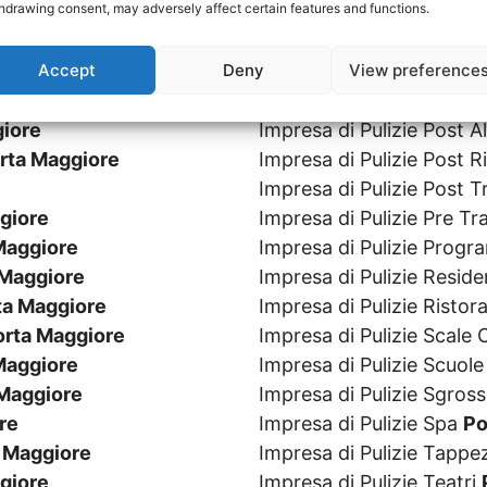
hdrawing consent, may adversely affect certain features and functions.
ore
Impresa di Pulizie Parch
a Maggiore
Impresa di Pulizie Parchi
Accept
Deny
View preference
giore
Impresa di Pulizie Persi
Maggiore
Impresa di Pulizie Piscin
iore
Impresa di Pulizie Post 
rta Maggiore
Impresa di Pulizie Post R
Impresa di Pulizie Post 
giore
Impresa di Pulizie Pre T
Maggiore
Impresa di Pulizie Prog
 Maggiore
Impresa di Pulizie Resid
ta Maggiore
Impresa di Pulizie Ristor
orta Maggiore
Impresa di Pulizie Scal
Maggiore
Impresa di Pulizie Scuol
Maggiore
Impresa di Pulizie Sgros
re
Impresa di Pulizie Spa
Po
 Maggiore
Impresa di Pulizie Tappe
giore
Impresa di Pulizie Teatri