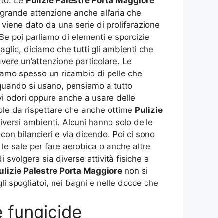
ato. Le
Pulizie Palestre Porta Maggiore
grande attenzione anche all’aria che
viene dato da una serie di proliferazione
 Se poi parliamo di elementi e sporcizie
lio, diciamo che tutti gli ambienti che
avere un’attenzione particolare. Le
biamo spesso un ricambio di pelle che
 quando si usano, pensiamo a tutto
vi odori oppure anche a usare delle
gole da rispettare che anche ottime
Pulizie
versi ambienti. Alcuni hanno solo delle
on bilancieri e via dicendo. Poi ci sono
 le sale per fare aerobica o anche altre
 svolgere sia diverse attività fisiche e
ulizie Palestre Porta Maggiore
non si
i spogliatoi, nei bagni e nelle docce che
e fungicide