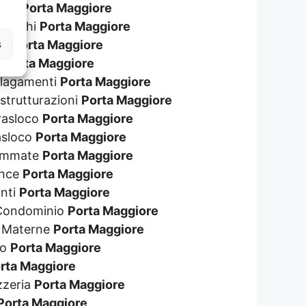
eggi
Porta Maggiore
 Giochi
Porta Maggiore
s
ane
Porta Maggiore
a
Porta Maggiore
Allagamenti
Porta Maggiore
istrutturazioni
Porta Maggiore
Trasloco
Porta Maggiore
rasloco
Porta Maggiore
rammate
Porta Maggiore
ence
Porta Maggiore
anti
Porta Maggiore
e Condominio
Porta Maggiore
e Materne
Porta Maggiore
so
Porta Maggiore
rta Maggiore
zzeria
Porta Maggiore
Porta Maggiore