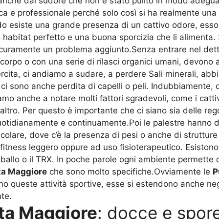
 anche dal sudore che non è stato pulito in modo adegu
a e professionale perché solo così si ha realmente una 
o esiste una grande presenza di un cattivo odore, esso 
o habitat perfetto e una buona sporcizia che li alimenta.
curamente un problema aggiunto.Senza entrare nel dettag
 corpo o con una serie di rilasci organici umani, devono 
ercita, ci andiamo a sudare, a perdere Sali minerali, ab
ci sono anche perdita di capelli o peli. Indubbiamente,
mo anche a notare molti fattori sgradevoli, come i catti
 altro. Per questo è importante che ci siano sia delle re
otidianamente e continuamente.Poi le palestre hanno di
are, dove c’è la presenza di pesi o anche di strutture c
fitness leggero oppure ad uso fisioterapeutico. Esistono
ballo o il TRX. In poche parole ogni ambiente permette di
rta Maggiore
che sono molto specifiche.Ovviamente le
P
o queste attività sportive, esse si estendono anche negl
te.
rta Maggiore
: docce e spor