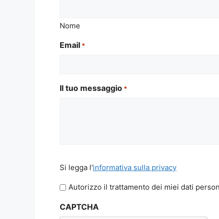
Nome
Email
*
Il tuo messaggio
*
Si
Si legga l'
informativa sulla privacy
legga
l'informativa
Autorizzo il trattamento dei miei dati person
sulla
CAPTCHA
privacy