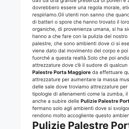
dati da una grande presenza di polveri e
dovrebbero essere una regola morale, etic
respiriamo.Gli utenti non sanno che quand
di batteri o spore che hanno trovato il lor
organiche, di provenienza umana, si ha si
hanno a che fare con la pulizia del nostro
palestre, che sono ambienti dove ci si es
viene dato dal movimento del corpo e poi 
fuorché a questa realtà.Solo che poi andia
attrezzature dove c’è il sudore di qualcun
Palestre Porta Maggiore
da effettuare qu
attrezzature per aumentare la massa muscol
delle sale dove troviamo attrezzature per 
tipologie di allenamenti come la zumba, il 
anche a subire delle
Pulizie Palestre Po
fermano solo agli ambienti dove si svolgon
rendono molto accogliente questo ambien
Pulizie Palestre Po