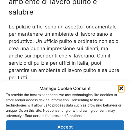
ambiente di lavoro pulito e
salubre
Le pulizie uffici sono un aspetto fondamentale
per mantenere un ambiente di lavoro sano e
produttivo. Un ufficio pulito e ordinato non solo
crea una buona impressione sui clienti, ma
anche sui dipendenti che vi lavorano. Con il
servizio di pulizia per uffici in Italia, puoi
garantire un ambiente di lavoro pulito e salubre
per tutti.
Manage Cookie Consent
Il costo delle pulizie uffici può variare a seconda
To provide the best experiences, we use technologies like cookies to
delle dimensioni dell’ufficio e dei servizi
store and/or access device information. Consenting to these
technologies will allow us to process data such as browsing behavior or
richiesti. È possibile richiedere preventivi e
unique IDs on this site. Not consenting or withdrawing consent, may
preventivi gratuiti per avere un’idea dei costi.
adversely affect certain features and functions.
Inoltre, i prezzi delle pulizie uffici dipendono
Accept
anche dalla frequenza delle pulizie e dalle