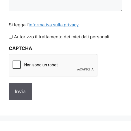
Si
Si legga l'
informativa sulla privacy
legga
l'informativa
Autorizzo il trattamento dei miei dati personali
sulla
CAPTCHA
privacy